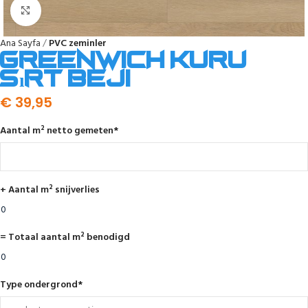
Click to enlarge
Ana Sayfa
PVC zeminler
Greenwich kuru
sırt beji
€
39,95
Aantal m² netto gemeten
*
+ Aantal m² snijverlies
= Totaal aantal m² benodigd
Type ondergrond
*