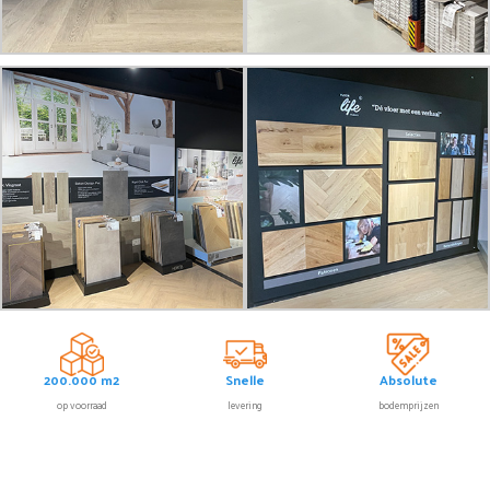
200.000 m2
Snelle
Absolute
op voorraad
levering
bodemprijzen