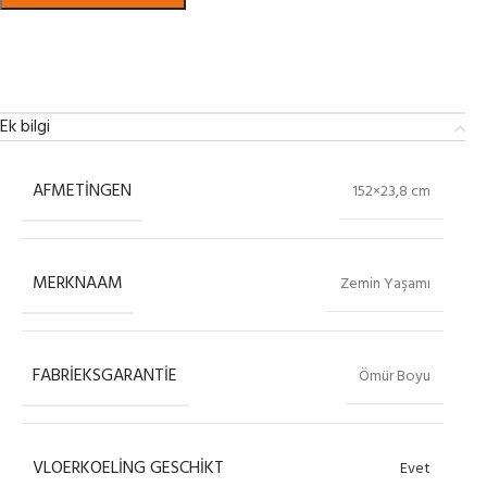
Bekijk in showroom
Ek bilgi
AFMETINGEN
152×23,8 cm
MERKNAAM
Zemin Yaşamı
FABRIEKSGARANTIE
Ömür Boyu
VLOERKOELING GESCHIKT
Evet