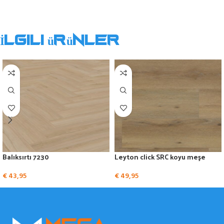
İlgili ürünler
Balıksırtı 7230
Leyton click SRC koyu meşe
€
43,95
€
49,95