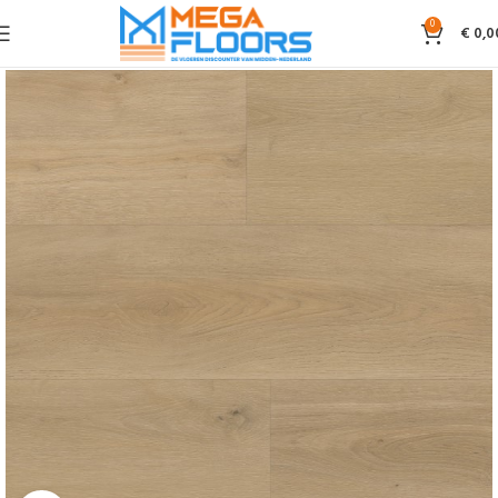
0
€
0,0