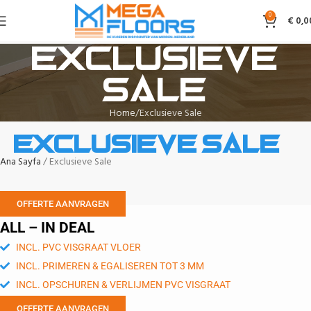
0
€
0,0
Exclusieve
Sale
Home
Exclusieve Sale
Exclusieve Sale
Ana Sayfa
Exclusieve Sale
OFFERTE AANVRAGEN
ALL – IN DEAL
INCL. PVC VISGRAAT VLOER
INCL. PRIMEREN & EGALISEREN TOT 3 MM
INCL. OPSCHUREN & VERLIJMEN PVC VISGRAAT
OFFERTE AANVRAGEN