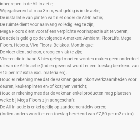
inbegrepen in de All-In actie;
Wij egaliseren tot max 3mm, wat geldig is in de actie;
De installatie van plinten valt niet onder de All-In actie;
De ruimte dient voor aanvang volledig leeg te zijn;
Mega Floors dient vooraf een verplichte voorinspectie uit te voeren;
De actie is geldig op de volgende A-merken; Ambiant, FloorLife, Mega
Floors, Hebeta, Viva Floors, Belakos, Montinique;
De vloer dient schoon, droog en vlak te zijn;
Vloeren die in band & bies gelegd moeten worden maken geen onderdeel
uit van de All-In actie;(Indien gewenst wordt er een toeslag berekend van
€15 per m2 extra excl. materialen);
Houd er rekening mee dat de vakman
geen
inkortwerkzaamheden voor
deuren, keukenplinten en/of kozijnen verricht;
Houd er rekening mee dat de vakman enkel producten mag plaatsen
welke bij Mega Floors zijn aangeschaft;
De All-In actie is enkel geldig op zandcementdekvloeren;
(Indien anders wordt er een toeslag berekend van €7,50 per m2 extra).