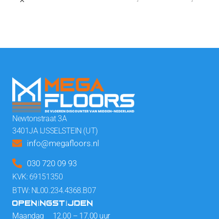
Newtonstraat 3A
3401JA IJSSELSTEIN (UT)
info@megafloors.nl
030 720 09 93
KVK: 69151350
BTW: NL00.234.4368.B07
OPENINGSTIJDEN
Maandag 12.00 – 17.00 uur