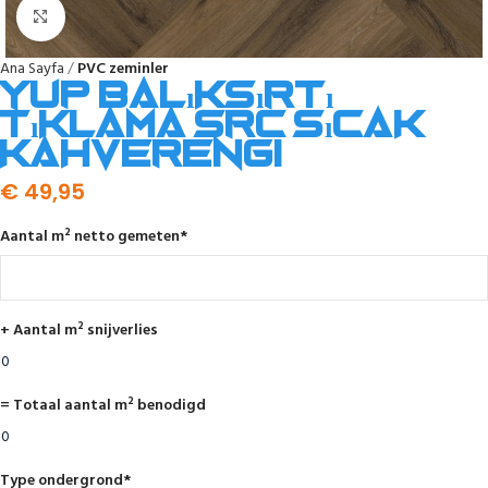
Click to enlarge
Ana Sayfa
PVC zeminler
YUP balıksırtı
tıklama SRC sıcak
kahverengi
€
49,95
Aantal m² netto gemeten
*
+ Aantal m² snijverlies
= Totaal aantal m² benodigd
Type ondergrond
*