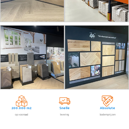
200.000 m2
Snelle
Absolute
op voorraad
levering
bodemprijzen