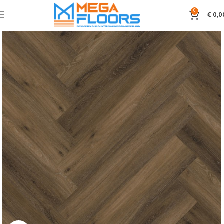
0
€
0,0