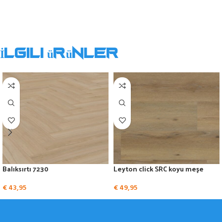
İlgili ürünler
Balıksırtı 7230
Leyton click SRC koyu meşe
€
43,95
€
49,95