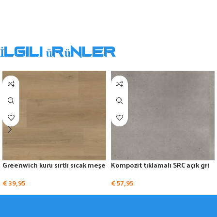
İlgili ürünler
Greenwich kuru sırtlı sıcak meşe
Kompozit tıklamalı SRC açık gri
€
39,95
€
57,95