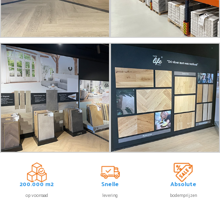
200.000 m2
Snelle
Absolute
op voorraad
levering
bodemprijzen