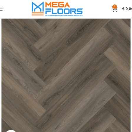
0
€
0,0