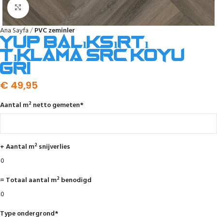
Click to enlarge
Ana Sayfa
PVC zeminler
YUP balıksırtı
tıklama SRC koyu
gri
€
49,95
Aantal m² netto gemeten
*
+ Aantal m² snijverlies
= Totaal aantal m² benodigd
Type ondergrond
*