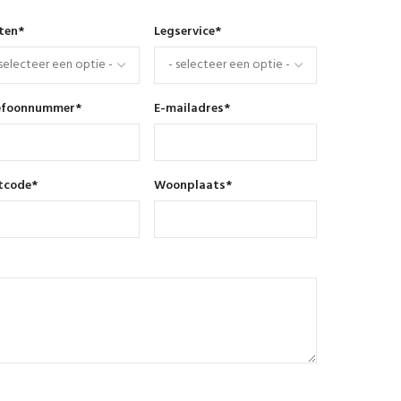
nten
*
Legservice
*
efoonnummer
*
E-mailadres
*
tcode
*
Woonplaats
*