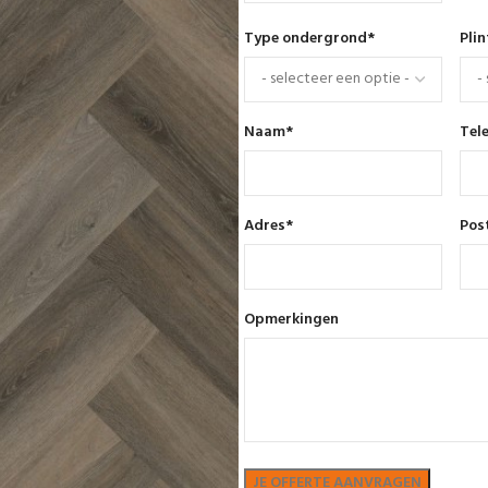
Type ondergrond
*
Pli
Naam
*
Tel
Adres
*
Pos
Opmerkingen