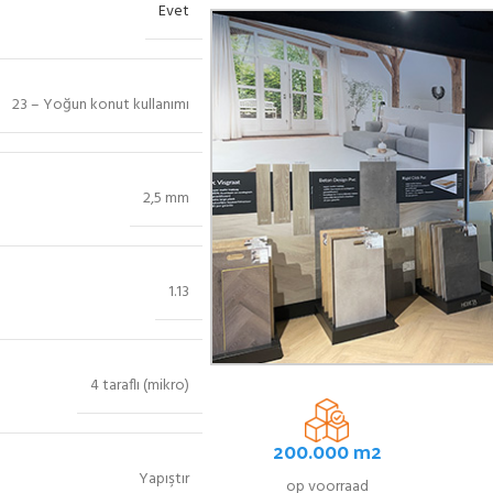
Evet
23 – Yoğun konut kullanımı
2,5 mm
1.13
4 taraflı (mikro)
200.000 m2
Yapıştır
op voorraad