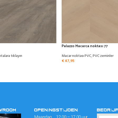
Palazzo Macarca noktası 77
talara tıklayın
Macar noktası PVC
,
PVC zeminler
€
47,95
OWROOM
OPENINGSTIJDEN
BEDRIJ
Maandag 12.00 – 17.00 uur