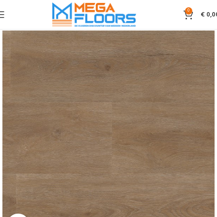
0
€
0,0