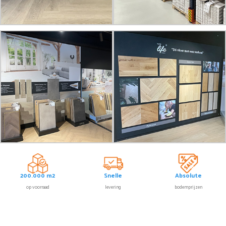
200.000 m2
Snelle
Absolute
op voorraad
levering
bodemprijzen