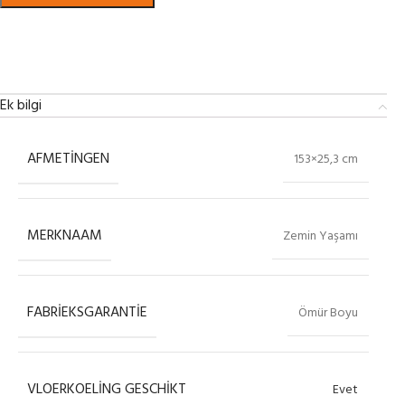
Bekijk in showroom
Ek bilgi
AFMETINGEN
153×25,3 cm
MERKNAAM
Zemin Yaşamı
FABRIEKSGARANTIE
Ömür Boyu
VLOERKOELING GESCHIKT
Evet