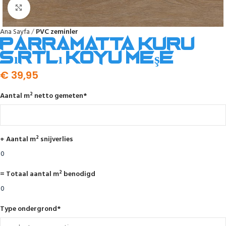
Click to enlarge
Ana Sayfa
PVC zeminler
Parramatta kuru
sırtlı koyu meşe
€
39,95
Aantal m² netto gemeten
*
+ Aantal m² snijverlies
= Totaal aantal m² benodigd
Type ondergrond
*