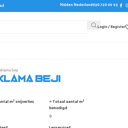
Midden Nederland
030 720 09 93
ad
Login / Register
Bezoek de showroom
Offerte aanvrag
klama beji
klama beji
ntal m² snijverlies
= Totaal aantal m²
benodigd
nten
*
Legservice
*