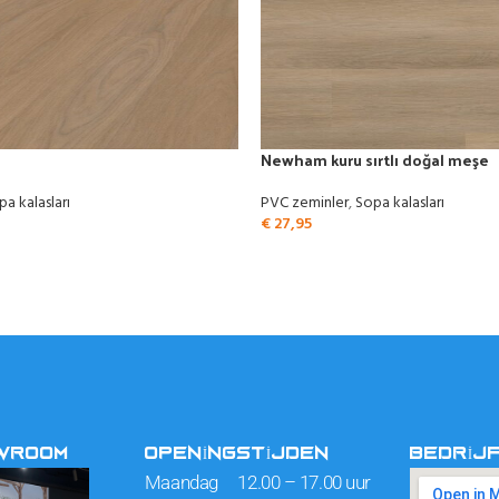
Newham kuru sırtlı doğal meşe
pa kalasları
PVC zeminler
,
Sopa kalasları
€
27,95
OWROOM
OPENINGSTIJDEN
BEDRIJ
Maandag 12.00 – 17.00 uur