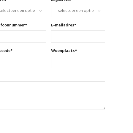
efoonnummer
*
E-mailadres
*
tcode
*
Woonplaats
*