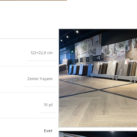
122×22,9 cm
Zemin Yaşamı
10 yıl
Evet