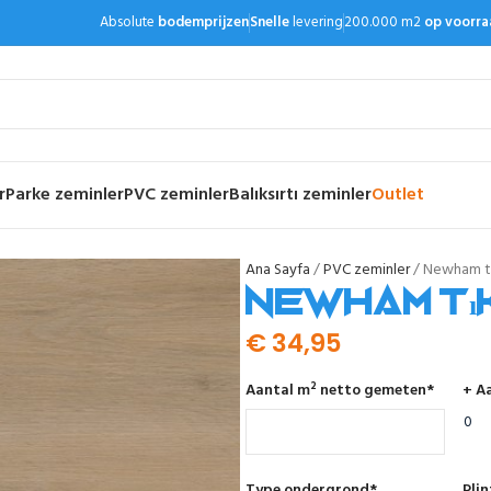
Absolute
bodemprijzen
Snelle
levering
200.000 m2
op voorra
r
Parke zeminler
PVC zeminler
Balıksırtı zeminler
Outlet
Ana Sayfa
PVC zeminler
Newham tı
Newham tı
€
34,95
Aantal m² netto gemeten
*
+ Aa
Type ondergrond
*
Pli