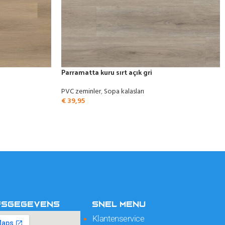
Parramatta kuru sırt açık gri
PVC zeminler
,
Sopa kalasları
€
39,95
FSGEGEVENS
SNEL MENU
Klantenservice