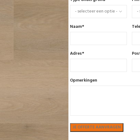
Naam
*
Tel
Adres
*
Pos
Opmerkingen
Bekijk in showroom