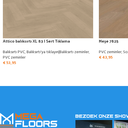
Attico balıksırtı XL 83 | Sert Tıklama
Meşe 7825
Balıksırtı PVC
,
Balıksırtı'ya tıklayın|Balıksırtı zeminler
,
PVC zeminler
,
So
PVC zeminler
€
43,95
€
53,95
BEZOEK ONZE SH