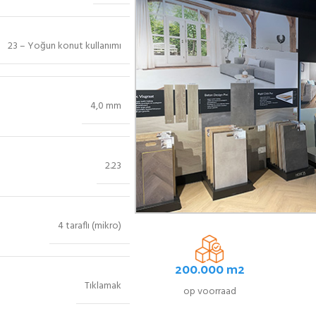
23 – Yoğun konut kullanımı
4,0 mm
2.23
4 taraflı (mikro)
200.000 m2
Tıklamak
op voorraad