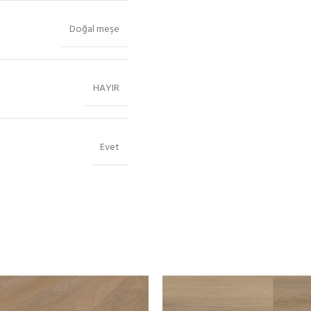
Doğal meşe
HAYIR
Evet