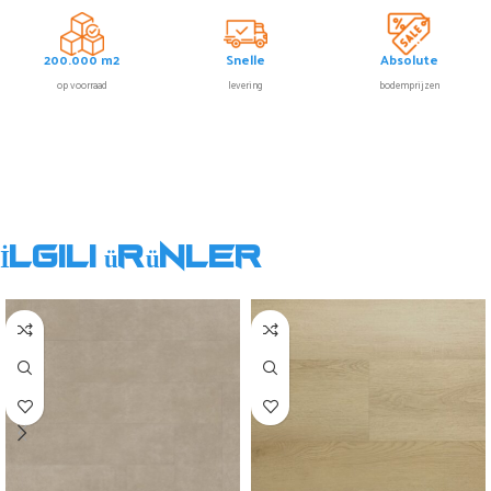
200.000 m2
Snelle
Absolute
op voorraad
levering
bodemprijzen
İlgili ürünler