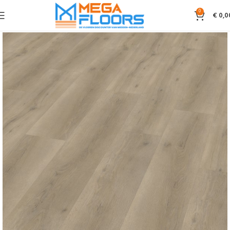
0
€
0,0