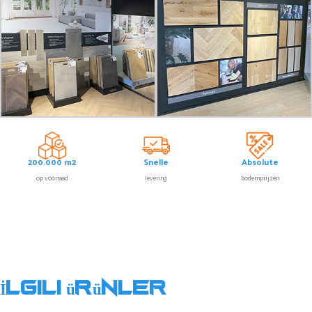
200.000 m2
Snelle
Absolute
op voorraad
levering
bodemprijzen
İlgili ürünler