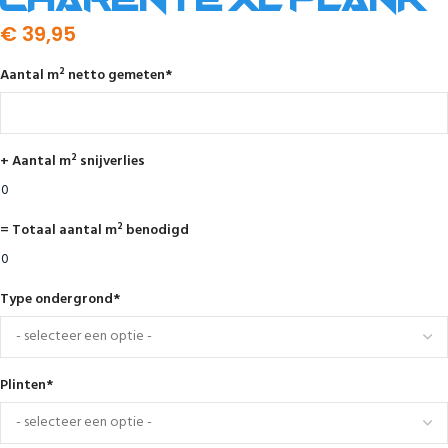
Charente XL Plank
€
39,95
Aantal m² netto gemeten
*
+ Aantal m² snijverlies
= Totaal aantal m² benodigd
Type ondergrond
*
Plinten
*