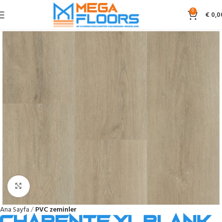
0
€
0,0
Click to enlarge
Ana Sayfa
PVC zeminler