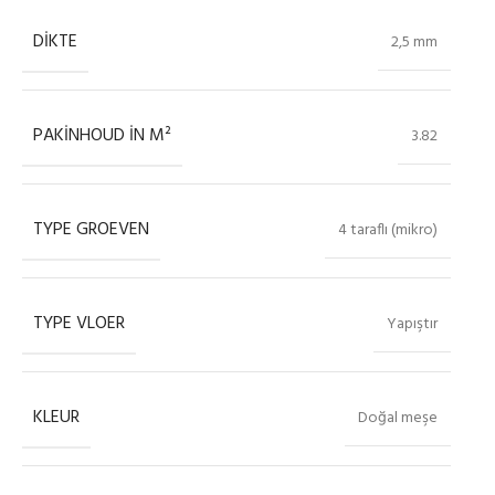
DIKTE
2,5 mm
PAKINHOUD IN M²
3.82
TYPE GROEVEN
4 taraflı (mikro)
TYPE VLOER
Yapıştır
KLEUR
Doğal meşe