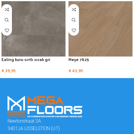
Ealing kuru sırtlı sıcak gri
Meşe 7825
€
39,95
€
43,95
Newtonstraat 3A
3401JA IJSSELSTEIN (UT)