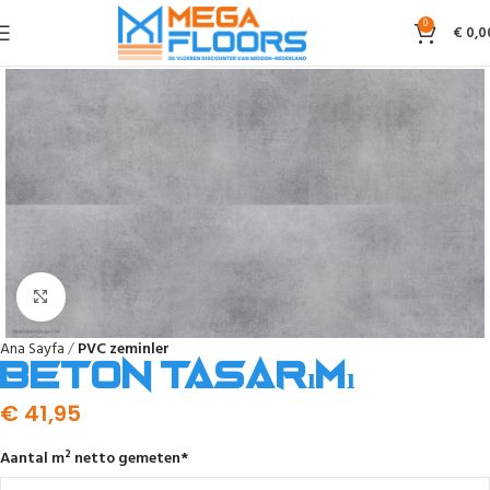
0
€
0,0
Click to enlarge
Ana Sayfa
PVC zeminler
Beton Tasarımı
€
41,95
Aantal m² netto gemeten
*