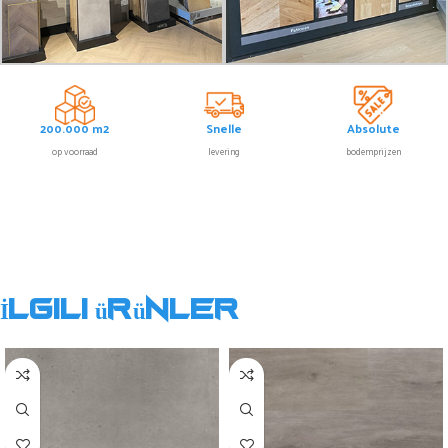
200.000 m2
Snelle
Absolute
op voorraad
levering
bodemprijzen
İlgili ürünler