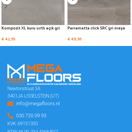
Kompozit XL kuru sırtlı açık gri
Parramatta click SRC gri meşe
€
42,95
€
49,95
Newtonstraat 3A
3401JA IJSSELSTEIN (UT)
info@megafloors.nl
030 720 09 93
KVK: 69151350
BTW: NL00.234.4368.B07