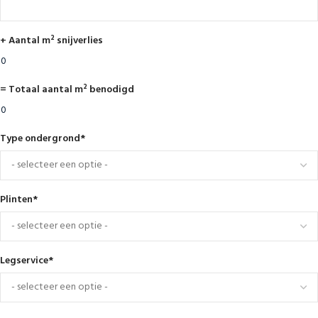
+ Aantal m² snijverlies
= Totaal aantal m² benodigd
Type ondergrond
*
Plinten
*
Legservice
*